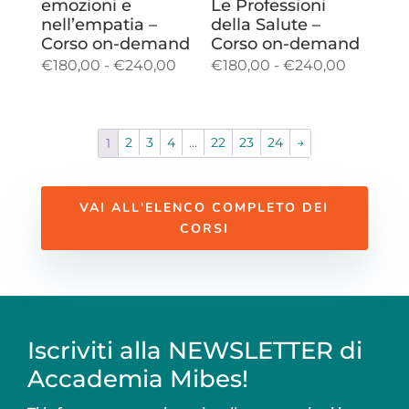
emozioni e
Le Professioni
nell’empatia –
della Salute –
Corso on-demand
Corso on-demand
Fascia
Fascia
€
180,00
-
€
240,00
€
180,00
-
€
240,00
di
di
prezzo:
prezzo:
da
da
2
3
4
…
22
23
24
→
1
€180,00
€180,00
a
a
€240,00
€240,00
VAI ALL'ELENCO COMPLETO DEI
CORSI
Iscriviti alla NEWSLETTER di
Accademia Mibes!