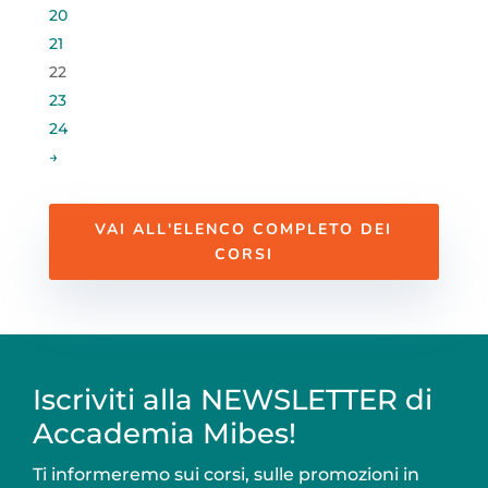
20
21
22
23
24
→
VAI ALL'ELENCO COMPLETO DEI
CORSI
Iscriviti alla NEWSLETTER di
Accademia Mibes!
Ti informeremo sui corsi, sulle promozioni in