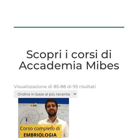
Scopri i corsi di
Accademia Mibes
Ordina
Visualizzazione di 85-88 di 95 risultati
in
base
al
più
recente