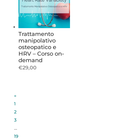
Trattamento
manipolativo
osteopatico e
HRV – Corso on-
demand
€
29,00
←
1
2
3
…
19