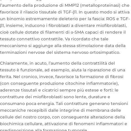
l’aumento della produzione di MMP12 (metalloproteinasi) che
favorisce il rilascio tissutale di TGF-β1. In questo modo si attiva
un binomio estremamente deleterio per la fascia: ROS e TGF-
β1, insieme, inducono i fibroblasti a diventare miofibroblasti,
cioè cellule dotate di filamenti di α-SMA capaci di rendere il
tessuto connettivo contrattile. Va ricordato che tale
meccanismo si aggiunge alla stessa stimolazione data della
terminazioni nervose del sistema nervoso ortosimpatico.
Chiaramente, in acuto, l’aumento della contrattilità del
tessuto è funzionale, ad esempio, aiuta la riparazione di una
ferita. Nel cronico, invece, favorisce la formazione di fibrosi
(con conseguente produzione citochine infiammatorie),
aderenze tissutali e cicatrici sempre più estese e forti: le
contratture dei miofibroblasti sono lente, durature e
consumano poca energia. Tali contratture generano tensioni
meccaniche recepibili dalle integrine di membrana delle
cellule del nostro corpo, con conseguente alterazione della
biochimica cellulare, attivazione di fenomeni infiammatori e
predisposizione alla formazione tumorale.