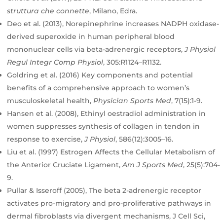
struttura che connette
, Milano, Edra.
Deo et al. (2013), Norepinephrine increases NADPH oxidase-
derived superoxide in human peripheral blood
mononuclear cells via beta-adrenergic receptors,
J Physiol
Regul Integr Comp Physiol
, 305:R1124–R1132.
Goldring et al. (2016) Key components and potential
benefits of a comprehensive approach to women’s
musculoskeletal health,
Physician Sports Med
, 7(15):1-9.
Hansen et al. (2008), Ethinyl oestradiol administration in
women suppresses synthesis of collagen in tendon in
response to exercise,
J Physiol
, 586(12):3005–16.
Liu et al. (1997) Estrogen Affects the Cellular Metabolism of
the Anterior Cruciate Ligament,
Am J Sports Med
, 25(5):704-
9.
Pullar & Isseroff (2005), The beta 2-adrenergic receptor
activates pro-migratory and pro-proliferative pathways in
dermal fibroblasts via divergent mechanisms, J Cell Sci,