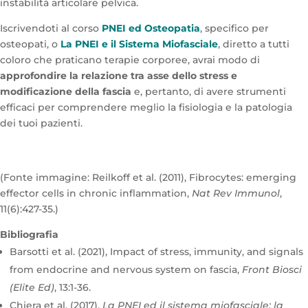
instabilità articolare pelvica.
Iscrivendoti al corso
PNEI ed Osteopatia
, specifico per
osteopati, o
La PNEI e il Sistema Miofasciale
, diretto a tutti
coloro che praticano terapie corporee, avrai modo di
approfondire la relazione tra asse dello stress e
modificazione della fascia
e, pertanto, di avere strumenti
efficaci per comprendere meglio la fisiologia e la patologia
dei tuoi pazienti.
(Fonte immagine: Reilkoff et al. (2011), Fibrocytes: emerging
effector cells in chronic inflammation,
Nat Rev Immunol
,
11(6):427-35.)
Bibliografia
Barsotti et al. (2021), Impact of stress, immunity, and signals
from endocrine and nervous system on fascia,
Front Biosci
(Elite Ed)
, 13:1-36.
Chiera et al. (2017),
La PNEI ed il sistema miofasciale: la