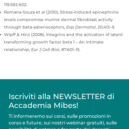
119:592-602.
Romana-Souza et al (2010), Stress-induced epinephrine
levels compromise murine dermal fibroblast activity
through beta-adrenoceptors,
Exp Dermatol
, 20:413–9.
Wipff & Hinz (2008), Integrins and the activation of latent
transforming growth factor beta 1 – An intimate
relationship,
Eur J Cell Biol
, 87:601–15.
Iscriviti alla NEWSLETTER di
Accademia Mibes!
Ti informeremo sui corsi, sulle promozioni in
corso e future, sui nostri webinar gratuiti, sulle