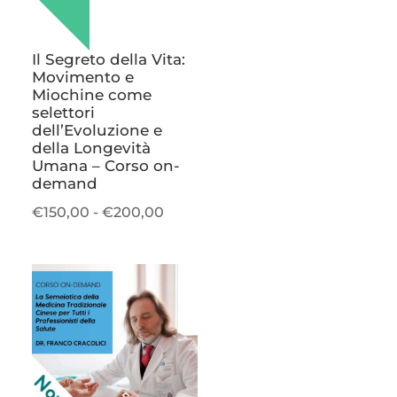
Il Segreto della Vita:
Movimento e
Miochine come
selettori
dell’Evoluzione e
della Longevità
Umana – Corso on-
demand
Fascia
€
150,00
-
€
200,00
di
prezzo:
da
€150,00
a
€200,00