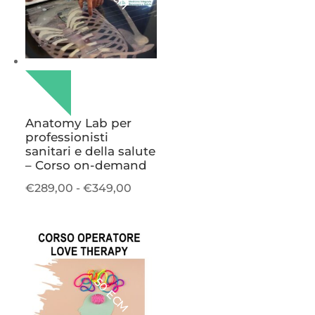
Anatomy Lab per
professionisti
sanitari e della salute
– Corso on-demand
Fascia
€
289,00
-
€
349,00
di
prezzo:
da
€289,00
a
50 ECM
€349,00