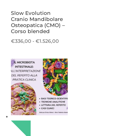
Slow Evolution
Cranio Mandibolare
Osteopatica (CMO) –
Corso blended
Fascia
€
336,00
-
€
1.526,00
di
prezzo:
da
€336,00
a
50 ECM
€1.526,00