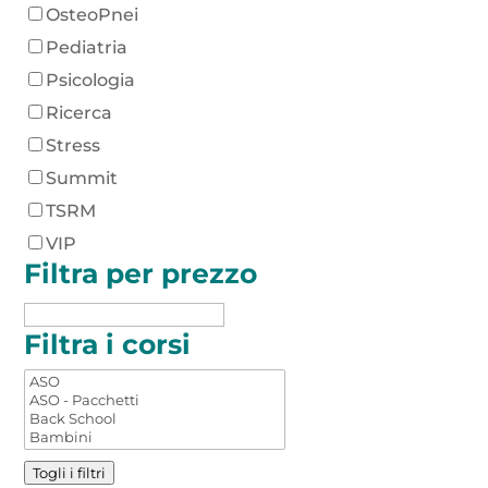
OsteoPnei
Pediatria
Psicologia
Ricerca
Stress
Summit
TSRM
VIP
Filtra per prezzo
Filtra i corsi
Togli i filtri