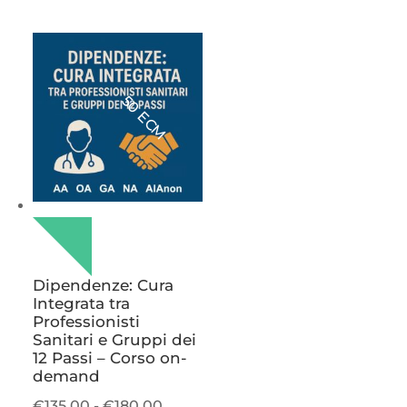
di
prezzo:
da
€67,50
a
50 ECM
€101,25
Dipendenze: Cura
Integrata tra
Professionisti
Sanitari e Gruppi dei
12 Passi – Corso on-
demand
Fascia
€
135,00
-
€
180,00