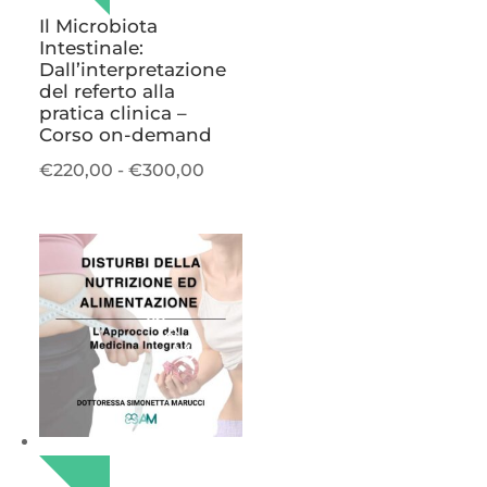
Il Microbiota
Intestinale:
Dall’interpretazione
del referto alla
pratica clinica –
Corso on-demand
Fascia
€
220,00
-
€
300,00
di
prezzo:
da
€220,00
a
50 ECM
€300,00