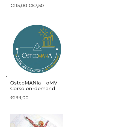
Il
Il
€
115,00
€
57,50
prezzo
prezzo
originale
attuale
era:
è:
€115,00.
€57,50.
OsteoMANIa – oMV –
Corso on-demand
€
199,00