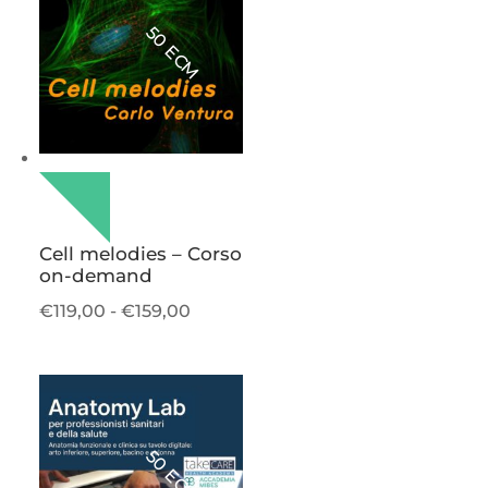
50 ECM
Cell melodies – Corso
on-demand
Fascia
€
119,00
-
€
159,00
di
prezzo:
da
€119,00
a
50 ECM
€159,00