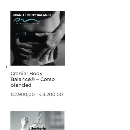
di
prezzo:
da
€250,00
a
€300,00
Cranial Body
Balance® – Corso
blended
Fascia
€
2.900,00
-
€
3.200,00
di
prezzo:
da
€2.900,00