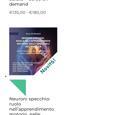
demand
Fascia
€
135,00
-
€
180,00
di
prezzo:
da
€135,00
a
50 ECM
€180,00
Neuroni specchio:
ruolo
nell’apprendimento
motorio, nelle