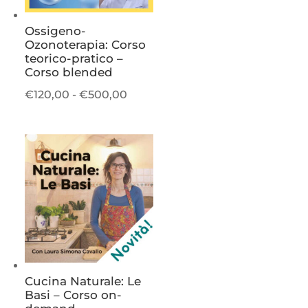
Ossigeno-
Ozonoterapia: Corso
teorico-pratico –
Corso blended
Fascia
€
120,00
-
€
500,00
di
prezzo:
da
€120,00
a
€500,00
Cucina Naturale: Le
Basi – Corso on-