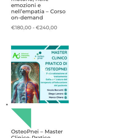
emozioni e
nell’empatia – Corso
on-demand
Fascia
€
180,00
-
€
240,00
di
prezzo:
da
€180,00
a
50 ECM
€240,00
OsteoPnei – Master
Clinico-Pratico