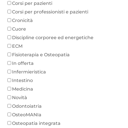
Corsi per pazienti
Corsi per professionisti e pazienti
Cronicità
Cuore
Discipline corporee ed energetiche
ECM
Fisioterapia e Osteopatia
In offerta
Infermieristica
Intestino
Medicina
Novità
Odontoiatria
OsteoMANIa
Osteopatia integrata