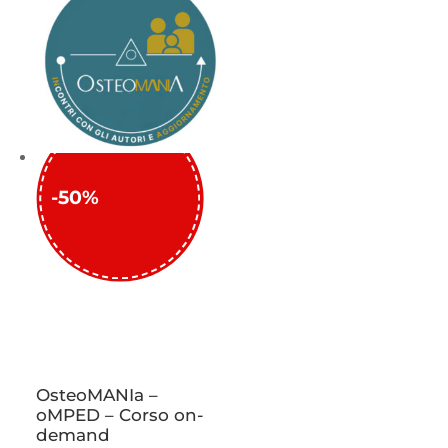
-50%
OsteoMANIa –
oMPED – Corso on-
demand