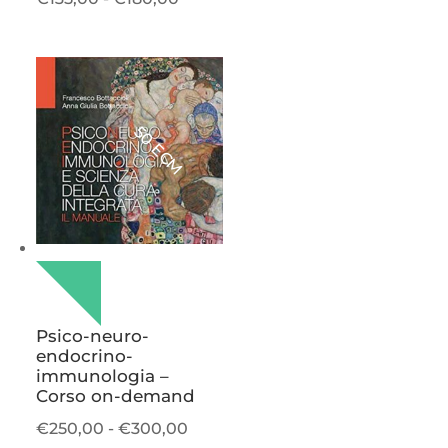
di
prezzo:
da
€135,00
a
50 ECM
€180,00
Psico-neuro-
endocrino-
immunologia –
Corso on-demand
Fascia
€
250,00
-
€
300,00