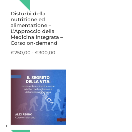
Disturbi della
nutrizione ed
alimentazione –
L’Approccio della
Medicina Integrata –
Corso on-demand
Fascia
€
250,00
-
€
300,00
di
prezzo:
da
€250,00
a
50 ECM
€300,00