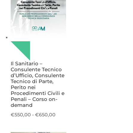
a
50 ECM
€3.200,00
Il Sanitario –
Consulente Tecnico
d’Ufficio, Consulente
Tecnico di Parte,
Perito nei
Procedimenti Civili e
Penali – Corso on-
demand
Fascia
€
550,00
-
€
650,00
di
prezzo: