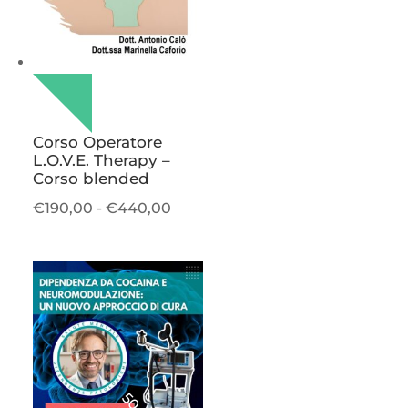
Corso Operatore
L.O.V.E. Therapy –
Corso blended
Fascia
€
190,00
-
€
440,00
di
prezzo:
da
€190,00
a
€440,00