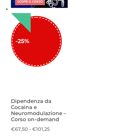
50 ECM
-25%
Dipendenza da
Cocaina e
Neuromodulazione –
Corso on-demand
Fascia
€
67,50
-
€
101,25